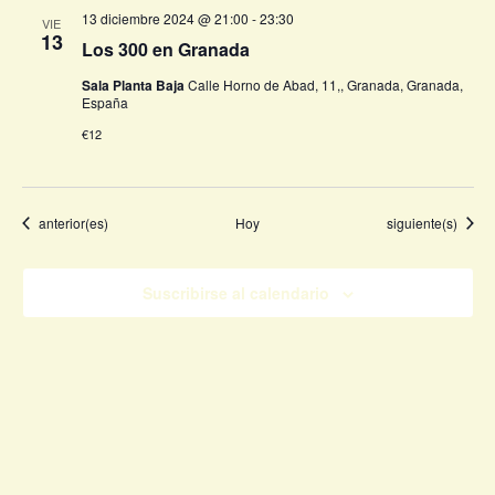
13 diciembre 2024 @ 21:00
-
23:30
VIE
13
Los 300 en Granada
Sala Planta Baja
Calle Horno de Abad, 11,, Granada, Granada,
España
€12
Eventos
Eventos
anterior(es)
Hoy
siguiente(s)
Suscribirse al calendario