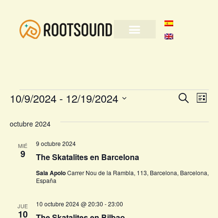
Nave
Na
10/9/2024
 - 
12/19/2024
Buscar
Lista
Selecciona
de
de
la
octubre 2024
fecha.
vi
búsq
de
9 octubre 2024
MIÉ
y
9
The Skatalites en Barcelona
Ev
vista
Sala Apolo
Carrer Nou de la Rambla, 113, Barcelona, Barcelona,
España
de
10 octubre 2024 @ 20:30
-
23:00
Even
JUE
10
The Skatalites en Bilbao