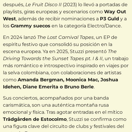
después,
Le Fruit Disco II
(2023) lo llevó a portadas de
playlists, giras europeas y escenarios como
Way Out
West
, además de recibir nominaciones a
P3 Guld
y a
los
Grammy suecos
en la categoría Electro/Dance.
En 2024 lanzó
The Lost Carnival Tapes
, un EP de
espíritu festivo que consolidó su posición en la
escena europea. Ya en 2025, Stuzzi presentó
The
Driving Towards the Sunset Tapes pt. I & II
, un trabajo
más romántico e introspectivo inspirado en viajes por
la selva colombiana, con colaboraciones de artistas
como
Amanda Bergman, Moonica Mac, Joshua
Idehen, Diane Emerita o Bruno Berle
.
Sus conciertos, acompañados por una banda
carismática, son una auténtica montaña rusa
emocional y física. Tras agotar entradas en el mítico
Trädgården de Estocolmo
, Stuzzi se confirma como
una figura clave del circuito de clubs y festivales del