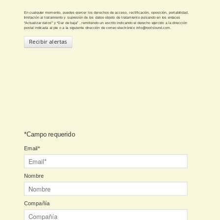
novedades y remitirte información comercial por correo electrónico.
En cualquier momento, puedes ejercer los derechos de acceso, rectificación, oposición, portabilidad,
limitación al tratamiento y supresión de los datos objeto de tratamiento pulsando en los enlaces
“Actualizar datos” y “Dar de baja” , remitiendo un escrito indicando el derecho ejercido a la dirección
postal indicada al pie o a la siguiente dirección de correo electrónico info@rootsound.com.
Recibir alertas
Promotores
Si eres promotor/a, trabajas en la industria musical y estás interesadx en
las novedades de nuestro roster de artistas, suscríbete aquí.
*Campo requerido
Email*
Nombre
Compañía