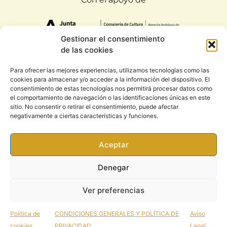
Gestionar el consentimiento
de las cookies
Para ofrecer las mejores experiencias, utilizamos tecnologías como las
cookies para almacenar y/o acceder a la información del dispositivo. El
Todos los derechos reservados. Rootsound 2020
consentimiento de estas tecnologías nos permitirá procesar datos como
|
Condiciones generales y política de privacidad
el comportamiento de navegación o las identificaciones únicas en este
sitio. No consentir o retirar el consentimiento, puede afectar
negativamente a ciertas características y funciones.
Aceptar
Denegar
Ver preferencias
Política de
CONDICIONES GENERALES Y POLÍTICA DE
Aviso
cookies
PRIVACIDAD
Legal