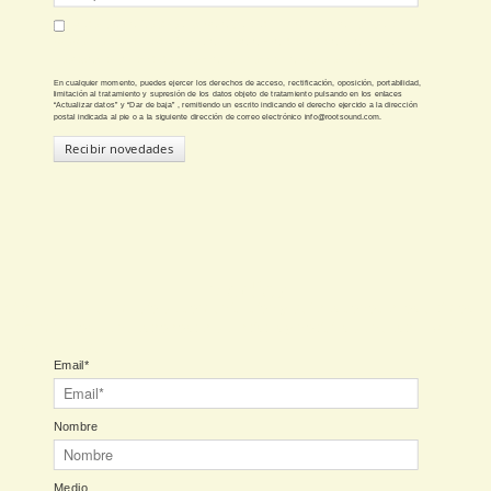
Autorizas a Rootsound para que utilice la información que
proporciones en este formulario para mantenerte al día de sus
novedades y remitirte información comercial por correo electrónico.
En cualquier momento, puedes ejercer los derechos de acceso, rectificación, oposición, portabilidad,
limitación al tratamiento y supresión de los datos objeto de tratamiento pulsando en los enlaces
“Actualizar datos” y “Dar de baja” , remitiendo un escrito indicando el derecho ejercido a la dirección
postal indicada al pie o a la siguiente dirección de correo electrónico info@rootsound.com.
Recibir novedades
Medios
Si trabajas en un medio de comunicación y quieres conocer los últimos
lanzamientos de nuestro roster de artistas y noticias de nuestra agencia,
suscríbete aquí.
Email*
Nombre
Medio