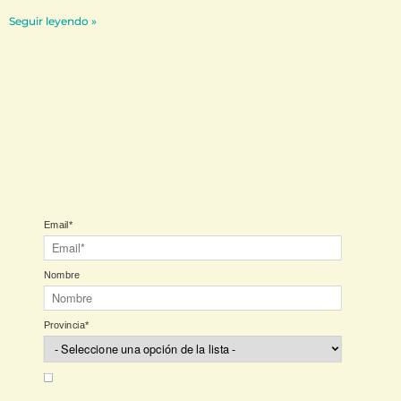
Seguir leyendo »
Subscríbete a nuestras
newsletters
Público
Si quieres recibir las novedades, ofertas exclusivas para los conciertos de
nuestrxs artistas o festivales, suscríbete aquí. No damos la turra todas las
semanas.
Email*
Nombre
Provincia*
Autorizas a Rootsound para que utilice la información que
proporciones en este formulario para mantenerte al día de sus