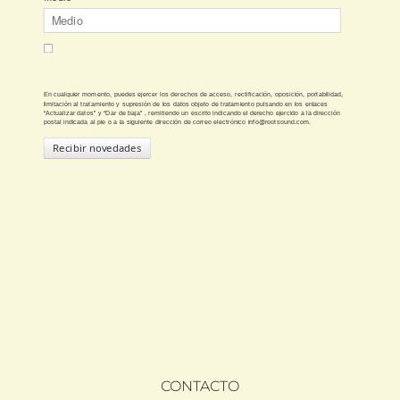
Autorizas a Rootsound para que utilice la información que
proporciones en este formulario para mantenerte al día de sus
novedades y remitirte información comercial por correo electrónico.
En cualquier momento, puedes ejercer los derechos de acceso, rectificación, oposición, portabilidad,
limitación al tratamiento y supresión de los datos objeto de tratamiento pulsando en los enlaces
“Actualizar datos” y “Dar de baja” , remitiendo un escrito indicando el derecho ejercido a la dirección
postal indicada al pie o a la siguiente dirección de correo electrónico info@rootsound.com.
Recibir novedades
CONTACTO