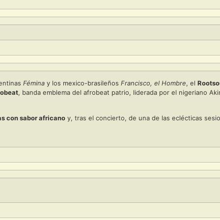
gentinas
Fémina
y los mexico-brasileños
Francisco, el Hombre
, el
Rootso
robeat
, banda emblema del afrobeat patrio, liderada por el nigeriano Ak
as con sabor africano
y, tras el concierto, de una de las eclécticas ses