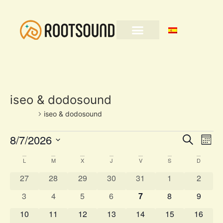
iseo & dodosound
Eventos
iseo & dodosound
Nave
Na
8/7/2026
Buscar
Mes
Selecciona
de
de
la
Calendario
L
M
X
J
V
S
D
fecha.
vi
búsq
0 eventos
0 eventos
0 eventos
0 eventos
0 eventos
0 eventos
0 event
27
28
29
30
31
1
2
de
de
y
0 eventos
0 eventos
0 eventos
0 eventos
0 eventos
0 eventos
0 event
3
4
5
6
7
8
9
Eventos
Ev
vista
0 eventos
0 eventos
0 eventos
0 eventos
0 eventos
0 eventos
0 event
10
11
12
13
14
15
16