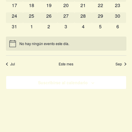
0 eventos
0 eventos
0 eventos
0 eventos
0 eventos
0 eventos
0 event
17
18
19
20
21
22
de
23
0 eventos
0 eventos
0 eventos
0 eventos
0 eventos
0 eventos
0 event
24
25
26
27
28
29
30
Even
0 eventos
0 eventos
0 eventos
0 eventos
0 eventos
0 eventos
0 event
31
1
2
3
4
5
6
No hay ningún evento este día.
Aviso
Jul
Este mes
Sep
Suscribirse al calendario