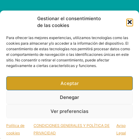
CONTACT
Gestionar el consentimiento
de las cookies
Email: info@rootsound.com
Para ofrecer las mejores experiencias, utilizamos tecnologías como las
cookies para almacenar y/o acceder a la información del dispositivo. El
consentimiento de estas tecnologías nos permitirá procesar datos como
el comportamiento de navegación o las identificaciones únicas en este
sitio. No consentir o retirar el consentimiento, puede afectar
negativamente a ciertas características y funciones.
Aceptar
Denegar
All rights reserved. Rootsound 2020 |
General
conditions and privacy policy
Ver preferencias
Política de
CONDICIONES GENERALES Y POLÍTICA DE
Aviso
cookies
PRIVACIDAD
Legal