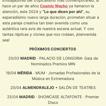
Embajadores del tropicalismo más contemporáneo, si
hace un par de años
Cosmic Wacho
ya llamaron la
atención, este 2024 y
“Lo que dicen por ahí”
, su
esperadísimo nuevo larga duración, prometen situar a
esta pareja creativa tan bien avenida como una
auténtica rara avis de nuestra escena actual. Y con
tantas réplicas y clones que nos rodean, ¡bienvenida
sea!
PRÓXIMOS CONCIERTOS
20/03
MADRID
· PALACIO DE LONGORIA· Gala de
Nominados Premios MIN
19/04
MÉRIDA
· MUM · Jornadas Profesionales de la
Música en Extremadura
20/04
ALMENDRALEJO
• SALÓN DE TEATRES
25/04
MADRID
· SHOWCASE ALTAFONTE · Premier
Disco