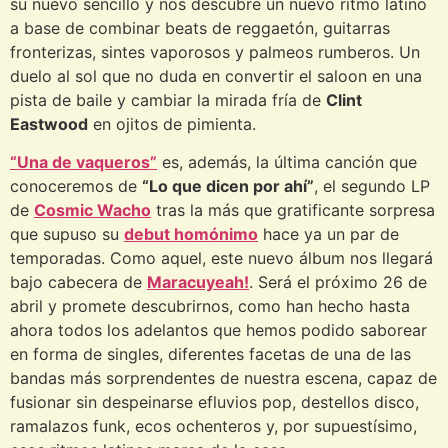
su nuevo sencillo y nos descubre un nuevo ritmo latino
a base de combinar beats de reggaetón, guitarras
fronterizas, sintes vaporosos y palmeos rumberos. Un
duelo al sol que no duda en convertir el saloon en una
pista de baile y cambiar la mirada fría de
Clint
Eastwood
en ojitos de pimienta.
“Una de vaqueros”
es, además, la última canción que
conoceremos de
“Lo que dicen por ahí”
, el segundo LP
de
Cosmic Wacho
tras la más que gratificante sorpresa
que supuso su
debut homónimo
hace ya un par de
temporadas. Como aquel, este nuevo álbum nos llegará
bajo cabecera de
Maracuyeah!
. Será el próximo 26 de
abril y promete descubrirnos, como han hecho hasta
ahora todos los adelantos que hemos podido saborear
en forma de singles, diferentes facetas de una de las
bandas más sorprendentes de nuestra escena, capaz de
fusionar sin despeinarse efluvios pop, destellos disco,
ramalazos funk, ecos ochenteros y, por supuestísimo,