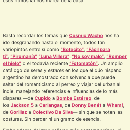
esos ritmos latinos marca de la casa.
Basta recordar los temas que
Cosmic Wacho
nos ha
ido desgranando hasta el momento, todos tan
variopintos entre sí como
“Botecito”
,
“Fácil para
ti”
,
“Piromanía”
“Luna Villera”
,
“No soy malo”
,
“Romper
el hielo”
o el todavía reciente
“Fotomatón”
. Un amplio
catálogo de seres y
estares
en los que el dúo hispano
argentino ha demostrado con solvencia que puede
saltar del romanticismo al perreo y viajar del urban al
indie, manejando referencias e influencias de lo más
dispares —de
Cupido
a
Bomba Estéreo
, de
los
Jackson 5
a
Carlangas
, de
Donny Benét
a
Wham!
,
de
Gorillaz
a
Colectivo Da Silva
— sin que se noten las
costuras. Sin perder ni un gramo de esencia.