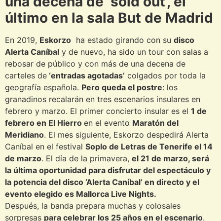
una decena de ‘sold out’, el
último en la sala But de Madrid
En 2019,
Eskorzo
ha estado girando con su
disco
Alerta Caníbal
y de nuevo, ha sido un tour con salas a
rebosar de público y con más de una decena de
carteles de
‘entradas agotadas’
colgados por toda la
geografía española.
Pero queda el postre
: los
granadinos recalarán en tres escenarios insulares en
febrero y marzo. El primer concierto insular es el
1 de
febrero en El Hierro
en el evento
Maratón del
Meridiano
. El mes siguiente, Eskorzo despedirá Alerta
Caníbal en el festival
Soplo de Letras de Tenerife el 14
de marzo
. El día de la primavera,
el 21 de marzo, será
la última oportunidad para disfrutar del espectáculo y
la potencia del disco ‘Alerta Caníbal’ en directo y el
evento elegido es Mallorca Live Nights.
Después, la banda prepara muchas y colosales
sorpresas
para celebrar los 25 años en el escenario
.