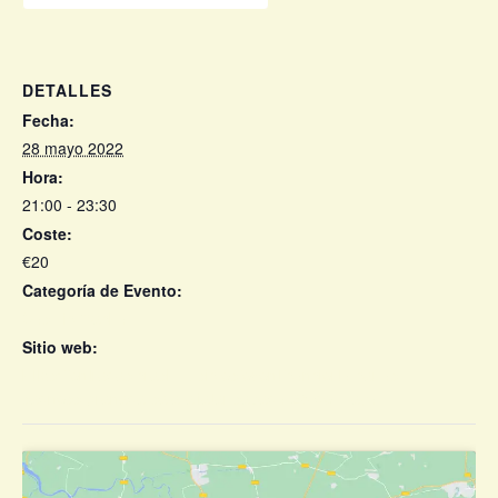
DETALLES
Fecha:
28 mayo 2022
Hora:
21:00 - 23:30
Coste:
€20
Categoría de Evento:
Cosmic Wacho
Sitio web:
https://entradas.crashmusic.es/event/concierto-carlos-
sadness-granada-sala-aliatar-sabado-28-de-mayo