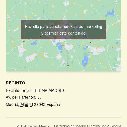
Haz clic para aceptar cookies de marketing
y permitir este contenido
RECINTO
Recinto Ferial – IFEMA MADRID
Av. del Partenón, 5,
Madrid
,
Mádrid
28042
España
+ Google Map
Ver el sitio web del Recinto
La Yegros en Madrid | Festival IberoExperia
Eskorzo en Murcia