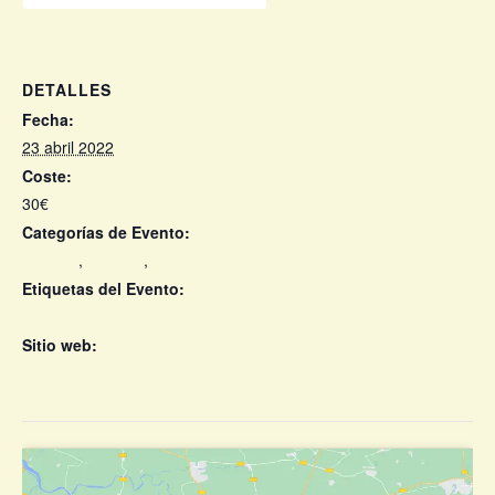
DETALLES
Fecha:
23 abril 2022
Coste:
30€
Categorías de Evento:
Eskorzo
,
Eventos
,
Festivales
Etiquetas del Evento:
Eskorzo
Sitio web:
https://www.entradas.com/event/iberoexperia-2022-ifema-
feria-de-madrid-14873076/