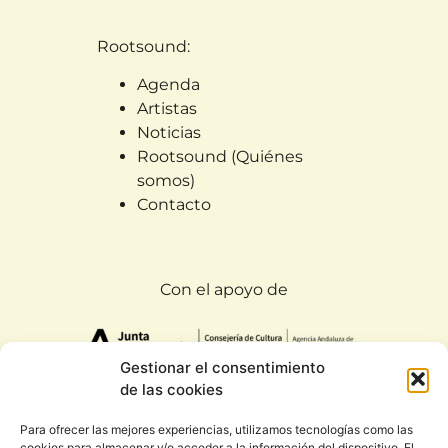
Rootsound:
Agenda
Artistas
Noticias
Rootsound (Quiénes
somos)
Contacto
Con el apoyo de
Gestionar el consentimiento
de las cookies
Para ofrecer las mejores experiencias, utilizamos tecnologías como las
cookies para almacenar y/o acceder a la información del dispositivo. El