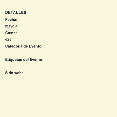
DETALLES
Fecha:
mayo 4
Coste:
€28
Categoría de Evento:
Nidia Góngora
Etiquetas del Evento:
nidia góngora
Sitio web:
https://dice.fm/event/ww5plr--adriana-lucia-nidia-gongora-
and-la-muchacha-4th-may-barbican-hall-london-tickets?
dice_id=f2e15d403800&_branch_match_id=1355889107902
293874&utm_source=dice.fm&utm_campaign=event_share
&utm_medium=event_share&_branch_referrer=H4sIAAAAA
AAAA8soKSkottLXz8nMy9ZLyUxO1UvL1U8zSjU0TTExMLYw
MLAHCcZnptgiC6rVFaWmpRYVZealxycV5ZcXpxbZOmcU5e