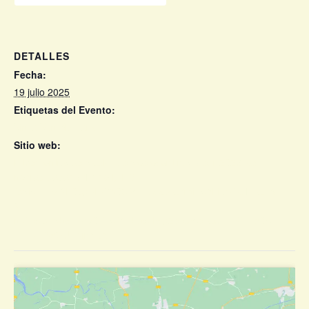
DETALLES
Fecha:
19 julio 2025
Etiquetas del Evento:
Vinila Von Bismark
Sitio web:
https://entradas.crashmusic.es/event/nudo-sur-2025-las-
negras-sabado-19-de-julio?
fbclid=PAZXh0bgNhZW0CMTEAAaZa7rniYd8hiD4Ta1mauB
X-
ncTAdbLcJxvrPyV0KEdMoJoxdtkvg2sAwSs_aem_KfEPz0S
mHKFWzCUFNjnfQA