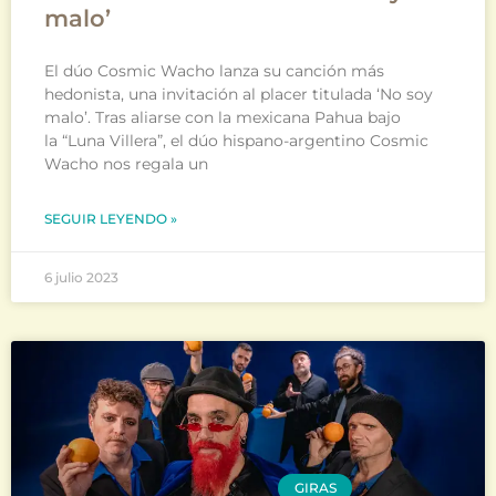
malo’
El dúo Cosmic Wacho lanza su canción más
hedonista, una invitación al placer titulada ‘No soy
malo’. Tras aliarse con la mexicana Pahua bajo
la “Luna Villera”, el dúo hispano-argentino Cosmic
Wacho nos regala un
SEGUIR LEYENDO »
6 julio 2023
GIRAS