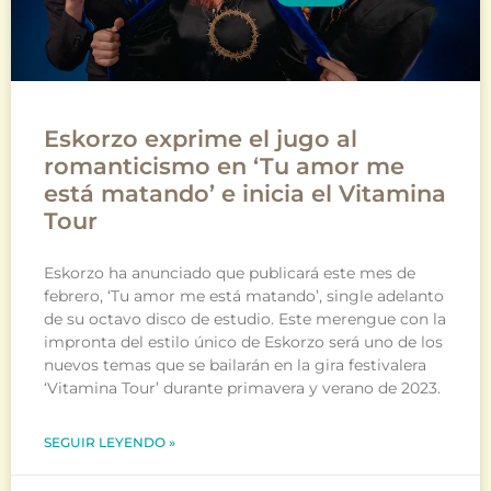
Eskorzo exprime el jugo al
romanticismo en ‘Tu amor me
está matando’ e inicia el Vitamina
Tour
Eskorzo ha anunciado que publicará este mes de
febrero, ‘Tu amor me está matando’, single adelanto
de su octavo disco de estudio. Este merengue con la
impronta del estilo único de Eskorzo será uno de los
nuevos temas que se bailarán en la gira festivalera
‘Vitamina Tour’ durante primavera y verano de 2023.
SEGUIR LEYENDO »