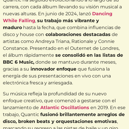
carrera, con cada álbum llevando su visión musical a
nuevas alturas. En junio de 2024, lanzó
Dancing
While Falling
,
su trabajo más vibrante y
maduro
hasta la fecha, que combina influencias de
disco y house con
colaboraciones destacadas
de
artistas como Andreya Triana, Rationale y Connie
Constance. Presentado en el Outernet de Londres,
el álbum rápidamente
se consolidó en las listas de
BBC 6 Music,
donde se mantuvo durante meses,
gracias a su
innovador enfoque
que fusiona la
energía de sus presentaciones en vivo con una
electrónica fresca y arriesgada.
Su música refleja la profundidad de su nuevo
enfoque creativo, que comenzó a gestarse con el
lanzamiento de
Atlantic Oscillations
en 2019. En ese
trabajo, Quantic
fusionó brillantemente arreglos de
disco, broken beats y orquestaciones emotivas
,
marcando su regreso a las pistas de baile y un giro