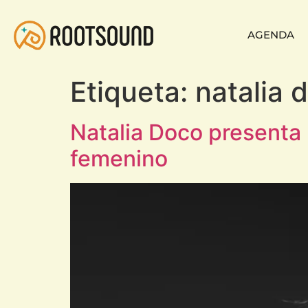
AGENDA
Etiqueta:
natalia 
Natalia Doco presenta 
femenino