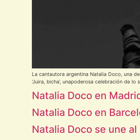
La cantautora argentina Natalia Doco, una de 
‘Juira, bicha’, unapoderosa celebración de lo
Natalia Doco en Madri
Natalia Doco en Barce
Natalia Doco se une al