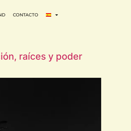
ND
CONTACTO
ión, raíces y poder