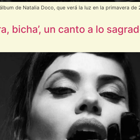
 álbum de Natalia Doco, que verá la luz en la primavera de
ra, bicha’, un canto a lo sagra