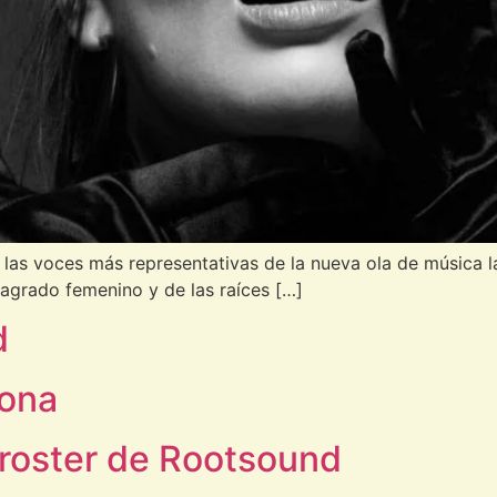
las voces más representativas de la nueva ola de música la
 sagrado femenino y de las raíces […]
d
lona
 roster de Rootsound