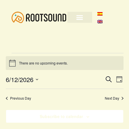
There are no upcoming events.
Notice
Event
Ev
6/12/2026
Search
Day
Select
Vi
Sear
date.
Na
Previous Day
Next Day
and
View
Subscribe to calendar
Navig