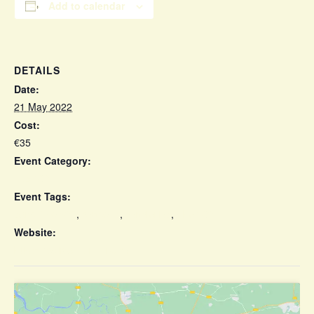
Add to calendar
DETAILS
Date:
21 May 2022
Cost:
€35
Event Category:
Los 300
Event Tags:
band The 300
,
concerts
,
conciertos
,
The 300
Website:
https://festivalmurmura.com/