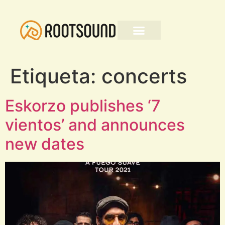
Etiqueta:
concerts
Eskorzo publishes ‘7
vientos’ and announces
new dates